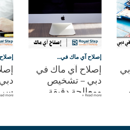
اك في...
إصلاح ماك بوك ف.
آي ماك في
إصلاح ماك