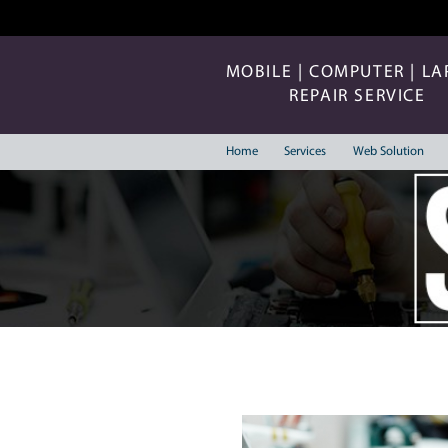
MOBILE | COMP
REPAIR 
Home
Services